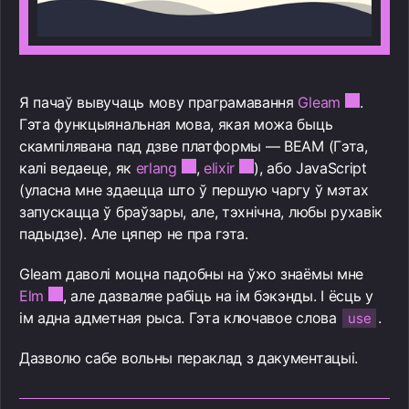
Я пачаў вывучаць мову праграмавання
Gleam
.
Гэта функцыянальная мова, якая можа быць
скампілявана пад дзве платформы — BEAM (Гэта,
калі ведаеце, як
erlang
,
elixir
), або JavaScript
(уласна мне здаецца што ў першую чаргу ў мэтах
запускацца ў браўзары, але, тэхнічна, любы рухавік
падыдзе). Але цяпер не пра гэта.
Gleam даволі моцна падобны на ўжо знаёмы мне
Elm
, але дазваляе рабіць на ім бэкэнды. І ёсць у
ім адна адметная рыса. Гэта ключавое слова
.
use
Дазволю сабе вольны пераклад з дакументацыі.