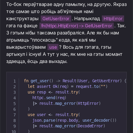
То-бок пераўтварае адну памылку, на другую. Якраз
тое самае што робіць аб'яўленыя намі
канструктары
. Напрыклад
GetUserError
HttpError
гэта па факце
. Так.
fn(httpc.HttpError) -> GetUserError
З гэтым нібы таксама разабраліся. Але як бы нам
атрымаць "плоскасць" кода, як калі мы
выкарыстоўваем
? Вось для гэтага, гэты
use
артыкул і існуе! А тут у нас, як мне на гэты момант
здаецца, ёсць два выхады.
fn
get_user
(
)
->
Result
(
User
,
GetUserError
)
{
let
 assert 
Ok
(
req
)
=
 request
.
to
(
""
)
use
 resp 
<
-
 result
.
try
(
    httpc
.
send
(
req
)
|
>
 result
.
map_error
(
HttpError
)
)
use
 user 
<
-
 result
.
try
(
    json
.
parse
(
resp
.
body
,
user_decoder
(
)
)
|
>
 result
.
map_error
(
DecodeError
)
)