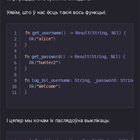
Уявім, што ў нас ёсць такія вось функцыі:
fn
get_username
(
)
->
Result
(
String
,
Nil
)
{
Ok
(
"alice"
)
}
fn
get_password
(
)
->
Result
(
String
,
Nil
)
{
Ok
(
"hunter2"
)
}
fn
log_in
(
_username
:
String
,
 _password
:
String
)
Ok
(
"Welcome"
)
}
І цяпер мы хочам іх паслядоўна выклікаць: