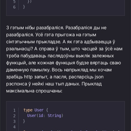
}
)
}
З гэтым нібы разабраліся. Разабраліся ды не
разабраліся. Усё гэта прыгожа на гэтым
сінтэтычным прыкладзе. А як гэта адбываецца ў
рэальнасці? А справа ў тым, што часцей за ўсё нам
трэба пабудаваць паслядоўны выклік залежных
функцый, але кожная функцыя будзе вяртаць сваю
даменную памылку. Вось напрыклад мы хочам
зрабіць http запыт, а пасля, распарсіць json
рэспонса ў нейкі наш тып даных. Прыклад
максімальна спрошчаны:
type
User
{
User
(
id
:
String
)
}