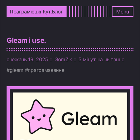
Праграмісцкі Кут.Блог
Menu
Gleam і use.
снежань 19, 2025
GomZik
5 мінут на чытанне
gleam
праграмаванне