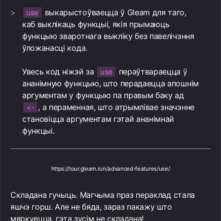
выкарыстоўваецца ў Gleam для таго,
use
каб выклікаць функцыі, якія прымаюць
функцыю зваротнага выкліку без павелічэння
ўложанасці кода.
Увесь код ніжэй за
пераўтвараецца ў
use
ананімную функцыю, што перадаецца апошнім
аргументам у функцыю па правым баку ад
, а пераменная, што атрымлівае значэнне
<-
становіцца аргументам гэтай ананімнай
функцыі.
https://tour.gleam.run/advanced-features/use/
Складана гучыць. Магчыма праз пераклад стала
яшчэ горш. Але не бяда, зараз пакажу што
мяркуецца, гэта зусім не складана!