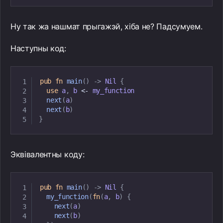
Ну так жа нашмат прыгажэй, хіба не? Падсумуем.
Наступны код:
pub
fn
main
(
)
->
Nil
{
use
 a
,
 b 
<
-
 my_function

next
(
a
)
next
(
b
)
}
Эквівалентны коду:
pub
fn
main
(
)
->
Nil
{
my_function
(
fn
(
a
,
 b
)
{
next
(
a
)
next
(
b
)