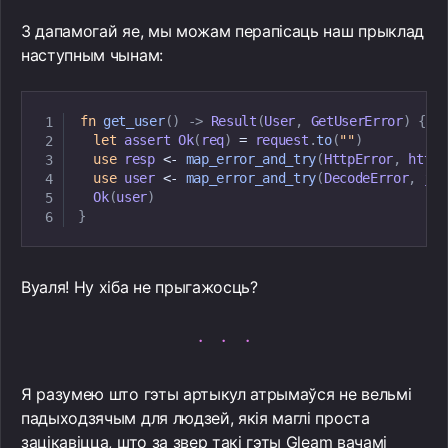
З дапамогай яе, мы можам перапісаць наш прыклад
наступным чынам:
fn
get_user
(
)
->
Result
(
User
,
GetUserError
)
{
let
 assert 
Ok
(
req
)
=
 request
.
to
(
""
)
use
 resp 
<
-
map_error_and_try
(
HttpError
,
 httpc
use
 user 
<
-
map_error_and_try
(
DecodeError
,
 jso
Ok
(
user
)
}
Вуаля! Ну хіба не прыгажосць?
Я разумею што гэты артыкул атрымаўся не вельмі
падыходзячым для людзей, якія маглі проста
зацікавіцца, што за звер такі гэты Gleam вачамі