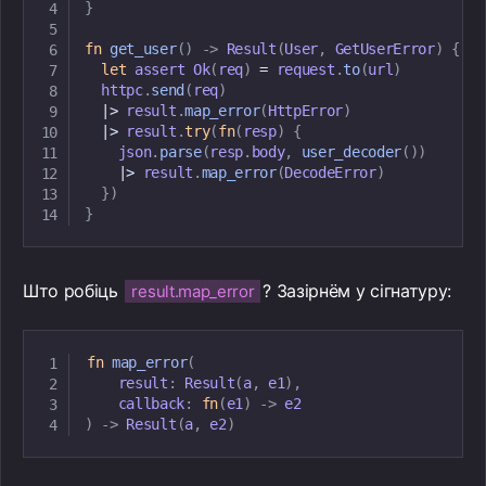
}
fn
get_user
(
)
->
Result
(
User
,
GetUserError
)
{
let
 assert 
Ok
(
req
)
=
 request
.
to
(
url
)
  httpc
.
send
(
req
)
|
>
 result
.
map_error
(
HttpError
)
|
>
 result
.
try
(
fn
(
resp
)
{
    json
.
parse
(
resp
.
body
,
user_decoder
(
)
)
|
>
 result
.
map_error
(
DecodeError
)
}
)
}
Што робіць
? Зазірнём у сігнатуру:
result.map_error
fn
map_error
(
    result
:
Result
(
a
,
 e1
)
,
    callback
:
fn
(
e1
)
->
)
->
Result
(
a
,
 e2
)