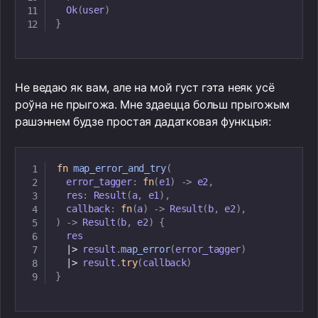
Ok
(
user
)
}
Не ведаю як вам, але на мой густ гэта неяк усё
роўна не прыгожа. Мне здаецца больш прыгожым
рашэннем будзе простая дадатковая функцыя:
fn
map_error_and_try
(
  error_tagger
:
fn
(
e1
)
->
 e2
,
  res
:
Result
(
a
,
 e1
)
,
  callback
:
fn
(
a
)
->
Result
(
b
,
 e2
)
,
)
->
Result
(
b
,
 e2
)
{
  res

|
>
 result
.
map_error
(
error_tagger
)
|
>
 result
.
try
(
callback
)
}