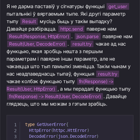
Я не дарма паставіў у сігнатуры функцыі
get_user
пытальнікі ў вяртаемым тыпе. Які другі параметр
тыпу
мусіць быць у такім выпадку?
Result
Давайце разбірацца.
паверне нам
httpc.send
.
павярне нам
Result(Response, HttpError)
json.parse
.
чакае ад нас
Result(User, DecodeError)
result.try
функцыю, якая зробіць нешта з першым
параметрам і павярне іншы параметр, але не
чакаецца што тып памылкі зменіцца. Такім чынам у
нас неадпаведнасць тыпаў, функцыя
result.try
чакае колбэк функцыю тыпу
fn(Response) ->
, а мы перадалі функцыю тыпу
Result(User, HttpError)
. Давайце
fn(Response) -> Result(User, DecodeError)
глядзець, што мы можам з гэтым зрабіць.
type
GetUserError
{
HttpError
(
httpc
.
HttError
)
DecodeError
(
json
.
DecodeError
)