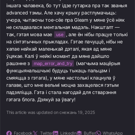
іншага чалавека, бо тут ідзе гутарка пра так званыя
advanced тэмы. Але хачу крыху растлумачыць:
учора, чытаючы тое-сёе пра Gleam у мяне ўсё ніяк
не складвалася ментальная мадэль. Накшталт —
так, гэтая мова мае
, але ён нібы працуе толькі
use
на сінтэтычных прыкладах. Гэтае пачуццё, нібы не
хапае нейкай маленькай дэталі, якая ад мяне
ўцякае. Калі ў нейкі момант да мяне дайшло
рашэнне з
(магчыма мацёрыя
map_error_and_try
функцыянальшчыкі будуць тыкаць пальцам і
смяяцца з гэтага), у мяне настолькі клацнула ў
галаве, што мне вельмі моцна захацелася гэтым
падзяліцца. Гэта і стала нагодай для стварэння
гэтага блога. Дзякуй за ўвагу!
This article was updated on снежань 19, 2025
Facebook
Twitter
LinkedIn
Buffer
WhatsApp