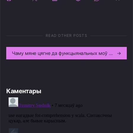
READ OTHER POSTS
Чаму мяне цягне да функцыянальных моў праграмавання?
→
Каментары