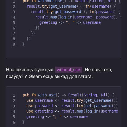
pub
fn
without_use
(
)
->
Result
(
String
,
Nil
)
{
  result
.
try
(
get_username
(
)
,
fn
(
username
)
{
    result
.
try
(
get_password
(
)
,
fn
(
password
)
{
      result
.
map
(
log_in
(
username
,
 password
)
,
fn
(
        greeting 
<
>
", "
<
>
 username

}
)
}
)
}
)
}
Нас цікавіць функцыя
. Не прыгожа,
without_use
праўда? У Gleam ёсць выхад для гэтага.
pub
fn
with_use
(
)
->
Result
(
String
,
Nil
)
{
use
 username 
<
-
 result
.
try
(
get_username
(
)
)
use
 password 
<
-
 result
.
try
(
get_password
(
)
)
use
 greeting 
<
-
 result
.
map
(
log_in
(
username
,
 pa
  greeting 
<
>
", "
<
>
}