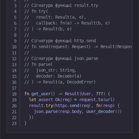
// Сігнатура функцыі result.try
// fn try(
//   result: Result(a, e),
//   callback: fn(a) -> Result(b, e)
// ) -> Result(b, e)
//
// Сігнатура функцыі http.send
// fn send(request: Request) -> Result(Response,
//
// Сігнатура функцыі json.parse
// fn parse(
//   json_str: String,
//   decoder: Decoder(a)
// ) -> Result(a, DecodeError)
fn
get_user
(
)
->
Result
(
User
,
?
?
?
)
{
let
 assert 
Ok
(
req
)
=
 request
.
to
(
url
)
  result
.
try
(
httpc
.
send
(
req
)
,
fn
(
resp
)
{
    json
.
parse
(
resp
.
body
,
user_decoder
(
)
)
}
)
}