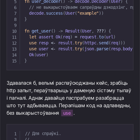
fn
user_decoder
(
)
->
 decode
.
Decoder
(
User
)
{
// не выкарыстоўваем сапраўдны дэкодзінг, прос
  decode
.
success
(
User
(
"example"
)
)
}
fn
get_user
(
)
->
Result
(
User
,
?
?
?
)
{
let
 assert 
Ok
(
req
)
=
 request
.
to
(
url
)
use
 resp 
<
-
 result
.
try
(
httpc
.
send
(
req
)
)
)
use
 user 
<
-
 result
.
try
(
json
.
parse
(
resp
.
body
,
u
Ok
(
user
)
}
Здавалася б, вельмі распаўсюджаны кейс, зрабіць
http запыт, пераўтварыць у даменую сістэму тыпаў
і пагналі. Аднак давайце паспрабуем разабрацца
што тут адбываецца. Перапішам код на адпаведны,
без выкарыстоўвання
.
use
// Для спраўкі.
//