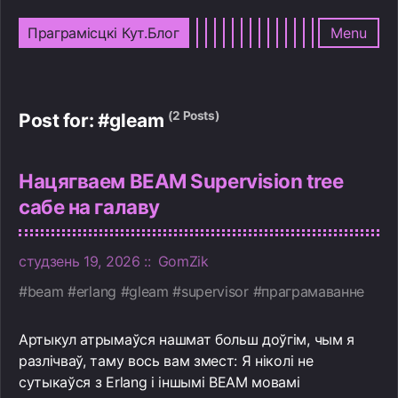
Праграмісцкі Кут.Блог
Menu
(2 Posts)
Post for: #gleam
Нацягваем BEAM Supervision tree
сабе на галаву
студзень 19, 2026
GomZik
beam
erlang
gleam
supervisor
праграмаванне
Артыкул атрымаўся нашмат больш доўгім, чым я
разлічваў, таму вось вам змест: Я ніколі не
сутыкаўся з Erlang і іншымі BEAM мовамі