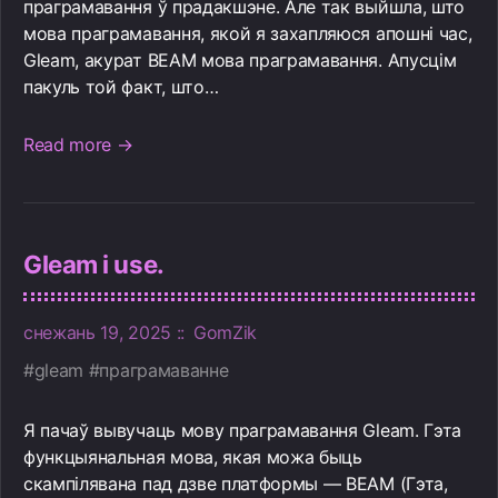
праграмавання ў прадакшэне. Але так выйшла, што
мова праграмавання, якой я захапляюся апошні час,
Gleam, акурат BEAM мова праграмавання. Апусцім
пакуль той факт, што…
Read more →
Gleam і use.
снежань 19, 2025
GomZik
gleam
праграмаванне
Я пачаў вывучаць мову праграмавання Gleam. Гэта
функцыянальная мова, якая можа быць
скампілявана пад дзве платформы — BEAM (Гэта,